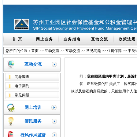
首 页
网上业务
业务指南
互动交流
政策法规
您所在的位置：
首页
>>
互动交流
>>
互动交流
>>
常见问题
>>
住房保障
>>
甲类
互动交流
问：我在园区缴纳甲类计划，最近
问卷调查
答：正常缴费的甲类员工，购买苏州
电子期刊
款以及偿还购房贷款的，只能使用个人住
常见问题
网上培训
便民服务
行风作风监督