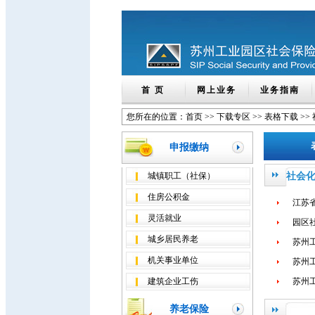
首 页
网上业务
业务指南
您所在的位置：
首页
>>
下载专区
>>
表格下载
>>
申报缴纳
城镇职工（社保）
社会
住房公积金
江苏
灵活就业
园区
城乡居民养老
苏州
机关事业单位
苏州
建筑企业工伤
苏州
养老保险