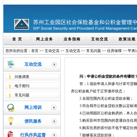
首 页
网上业务
业务指南
互动交流
政策法规
您所在的位置：
首页
>>
互动交流
>>
互动交流
>>
常见问题
>>
住房保障
>>
甲类
互动交流
问：申请公积金贷款的条件有哪些
问卷调查
答：1.借款申请人和参与计算可
电子期刊
房公积金账户处于正常缴存状态；
常见问题
2.全国范围内无公积金贷款余额；
3.符合我市公积金贷款次数认定标
网上培训
4.已动用园区公积金购房的，本人
5.购买苏州市范围内的普通自住住
便民服务
6.购买住房的首付款不低于规定比
行风作风监督
7.能够落实贷款担保；