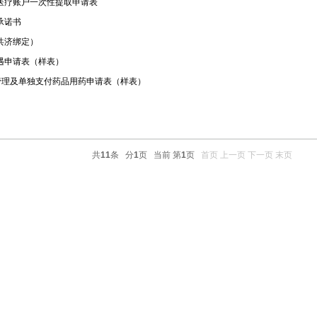
医疗账户一次性提取申请表
承诺书
共济绑定）
遇申请表（样表）
”管理及单独支付药品用药申请表（样表）
共
11
条 分
1
页 当前 第
1
页
首页
上一页
下一页
末页