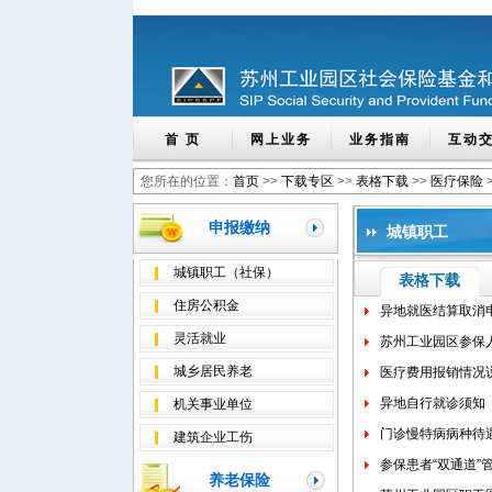
首 页
网上业务
业务指南
互动
您所在的位置：
首页
>>
下载专区
>>
表格下载
>>
医疗保险
申报缴纳
城镇职工
城镇职工（社保）
表格下载
住房公积金
异地就医结算取消
灵活就业
苏州工业园区参保
城乡居民养老
医疗费用报销情况
异地自行就诊须知
机关事业单位
门诊慢特病病种待
建筑企业工伤
参保患者“双通道”
养老保险